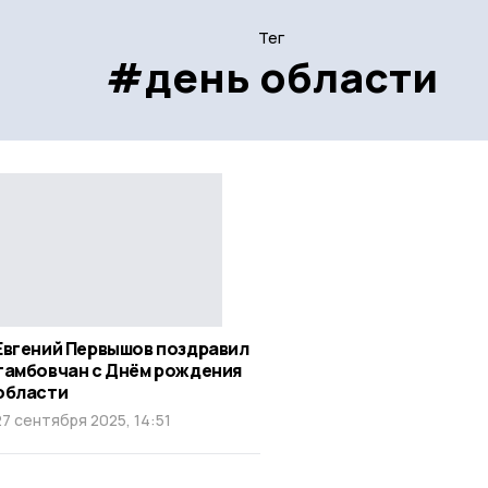
Тег
#день области
Евгений Первышов поздравил
тамбовчан с Днём рождения
области
27 сентября 2025, 14:51