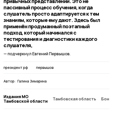
привычных представлений. Это не
пассивный процесс обучения, когда
слушатель просто адаптируется к тем
знаниям, которые ему дают. Здесь был
применён продуманный поэтапный
подход, который начинался с
тестирования и диагностики каждого
слушателя,
подчеркнул Евгений Первышов.
президент рф
первышов
Автор:
Галина Зимарина
Издания МО
Тамбовская область
Бонд
Тамбовской области