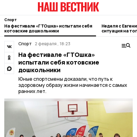
Спорт
На фестивале «ГТОшка» испытали себя
Неделя с Евген
котовские дошкольники
ситуация на то
городе и приор
Спорт
2 февраля , 18:23
На фестивале «ГТОшка»
испытали себя котовские
дошкольники
Юные спортсмены доказали, что путь к
здоровому образу жизни начинается с самых
ранних лет.