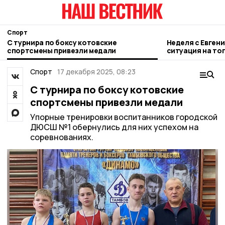
Спорт
С турнира по боксу котовские
Неделя с Евген
спортсмены привезли медали
ситуация на то
городе и приор
Спорт
17 декабря 2025, 08:23
С турнира по боксу котовские
спортсмены привезли медали
Упорные тренировки воспитанников городской
ДЮСШ №1 обернулись для них успехом на
соревнованиях.