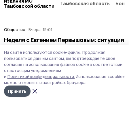
Издания МО
Тамбовская область
Бонд
Тамбовской области
Общество
Вчера, 15:01
Неделя с Евгением Первышовым: ситуация
на топливном рынке, чистота в городе и
На сайте используются cookie-файлы.
Продолжая
приоритеты образования
пользоваться данным сайтом, вы подтверждаете свое
Губернатор держит на контроле ситуацию с бензином,
согласие на использование файлов cookie в соответствии
требует навести порядок с мусором в Тамбове.
с настоящим уведомлением
и
Политикой конфиденциальности.
Использование «cookie»
можно отменить в настройках браузера.
Принять