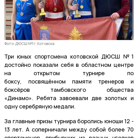
Фото: ДЮСШ №1 г. Котовска
Три юных спортсмена котовской ДЮСШ №1
достойно показали себя в областном центре
на открытом турнире по
боксу, посвящённом памяти тренеров и
боксёров тамбовского общества
«Динамо». Ребята завоевали две золотых и
одну серебряную медали.
За главные призы турнира боролись юноши 12 -
13 лет. А соперничали между собой более 70
спортсменов, прибывших из разных уголков