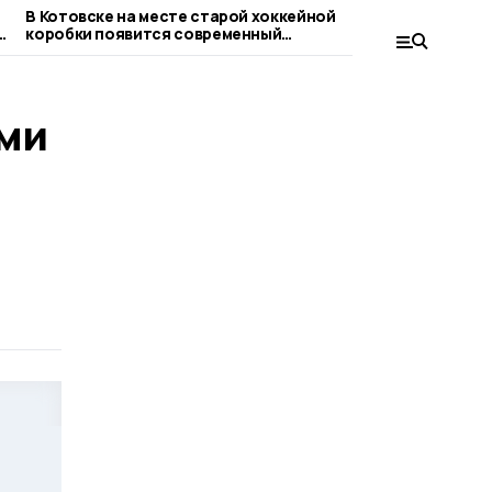
В Котовске на месте старой хоккейной
Спасатели Кот
в
коробки появится современный
на региональн
спортивный объект
ими