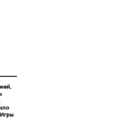
ией,
ь
,
дило
 Игры