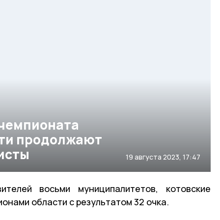
 чемпионата
сти продолжают
исты
19 августа 2023, 17:47
ителей восьми муниципалитетов, котовские
онами области с результатом 32 очка.