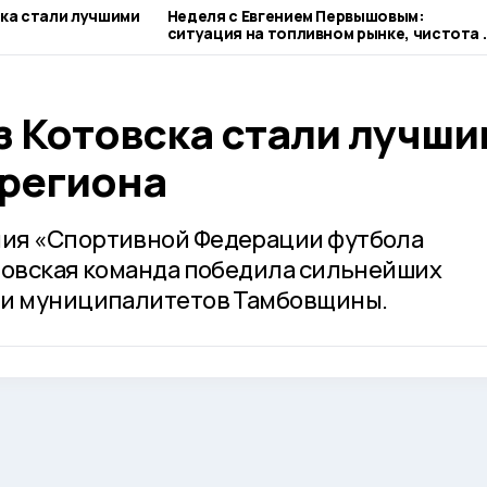
ка стали лучшими
Неделя с Евгением Первышовым:
ситуация на топливном рынке, чистота 
городе и приоритеты образования
з Котовска стали лучш
 региона
ия «Спортивной Федерации футбола
товская команда победила сильнейших
ми муниципалитетов Тамбовщины.