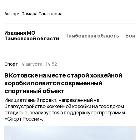
Автор:
Тамара Сантылова
Издания МО
Тамбовская область
Бонд
Тамбовской области
Спорт
4 августа , 14:52
В Котовске на месте старой хоккейной
коробки появится современный
спортивный объект
Инициативный проект, направленный на
благоустройство хоккейной коробки на городском
стадионе, реализуется в поддержку госпрограммы
«Спорт России».