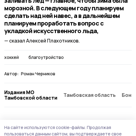
заливать лед — главное, чтобы зима была
морозной. В следующем году планируем
сделать над ней навес, а в дальнейшем
планируем проработать вопрос с
укладкой искусственного льда,
сказал Алексей Плахотников.
хоккей
благоутройство
Автор:
Роман Черников
Издания МО
Тамбовская область
Бонд
Тамбовской области
Спорт
2 августа , 19:23
На сайте используются cookie-файлы.
Продолжая
Спасатели Котовска завоевали «бронзу»
пользоваться данным сайтом, вы подтверждаете свое