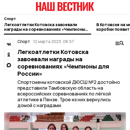
Спорт
Легкоатлетки Котовска завоевали
В Котовске на 
награды на соревнованиях «Чемпионы
коробки появи
для России»
спортивный об
Спорт
12 марта 2023, 08:57
Легкоатлетки Котовска
завоевали награды на
соревнованиях «Чемпионы для
России»
Спортсмены котовской ДЮСШ №2 достойно
представили Тамбовскую область на
всероссийских соревнованиях по лёгкой
атлетике в Пензе. Трое из них вернулись
домой с наградами.