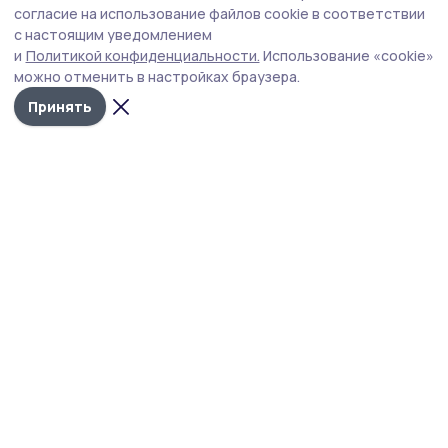
на региональных соревнованиях
согласие на использование файлов cookie в соответствии
с настоящим уведомлением
Соревнования на Кубок памяти пожарных и спасателей,
и
Политикой конфиденциальности.
Использование «cookie»
погибших при исполнении служебных обязанностей,
можно отменить в настройках браузера.
провели на базе пожарно-спасательной части №3
Тамбова.
Принять
Фото: ГУ МЧС России по Тамбовской области