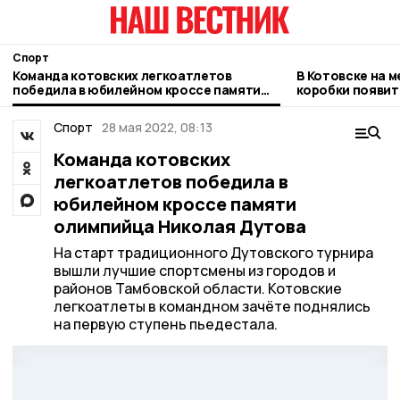
Спорт
Команда котовских легкоатлетов
В Котовске на 
победила в юбилейном кроссе памяти
коробки появи
олимпийца Николая Дутова
спортивный об
Спорт
28 мая 2022, 08:13
Команда котовских
легкоатлетов победила в
юбилейном кроссе памяти
олимпийца Николая Дутова
На старт традиционного Дутовского турнира
вышли лучшие спортсмены из городов и
районов Тамбовской области. Котовские
легкоатлеты в командном зачёте поднялись
на первую ступень пьедестала.