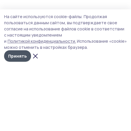
Спорт
2 августа , 19:23
На сайте используются cookie-файлы.
Продолжая
Спасатели Котовска завоевали «бронзу»
пользоваться данным сайтом, вы подтверждаете свое
на региональных соревнованиях
согласие на использование файлов cookie в соответствии
с настоящим уведомлением
Соревнования на Кубок памяти пожарных и спасателей,
и
Политикой конфиденциальности.
Использование «cookie»
погибших при исполнении служебных обязанностей,
можно отменить в настройках браузера.
провели на базе пожарно-спасательной части №3
Тамбова.
Принять