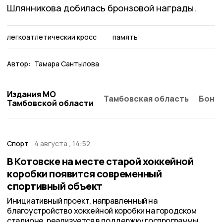
Шлянникова добилась бронзовой награды.
легкоатлетический кросс
память
Автор:
Тамара Сантылова
Издания МО
Тамбовская область
Бонд
Тамбовской области
Спорт
4 августа , 14:52
В Котовске на месте старой хоккейной
коробки появится современный
спортивный объект
Инициативный проект, направленный на
благоустройство хоккейной коробки на городском
стадионе, реализуется в поддержку госпрограммы