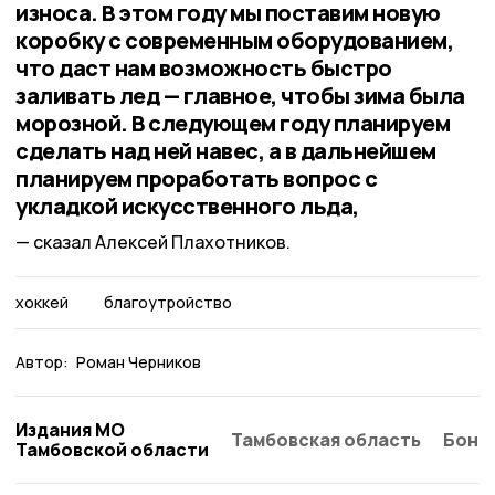
износа. В этом году мы поставим новую
коробку с современным оборудованием,
что даст нам возможность быстро
заливать лед — главное, чтобы зима была
морозной. В следующем году планируем
сделать над ней навес, а в дальнейшем
планируем проработать вопрос с
укладкой искусственного льда,
сказал Алексей Плахотников.
хоккей
благоутройство
Автор:
Роман Черников
Издания МО
Тамбовская область
Бонд
Тамбовской области