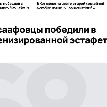
ы победили в
В Котовске на месте старой хоккейной
ванной эстафете
коробки появится современный
спортивный объект
саафовцы победили в
енизированной эстафе