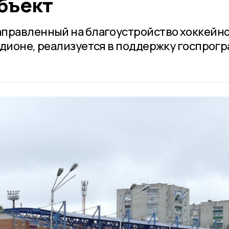
бъект
аправленный на благоустройство хоккейн
адионе, реализуется в поддержку госпрог