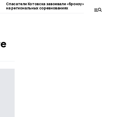
Спасатели Котовска завоевали «бронзу»
Блиц и рапид 
на региональных соревнованиях
шахматистам 
те