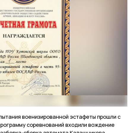
пытания военизированной эстафеты прошли с
 программу соревнований входили вождение
 разборка-сборка автомата Калашникова,