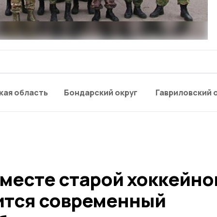
кая область
Бондарский округ
Гавриловский 
 месте старой хоккейно
ится современный