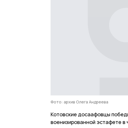
Фото: архив Олега Андреева
Котовские досаафовцы победи
военизированной эстафете в 