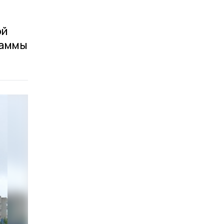
ой
раммы