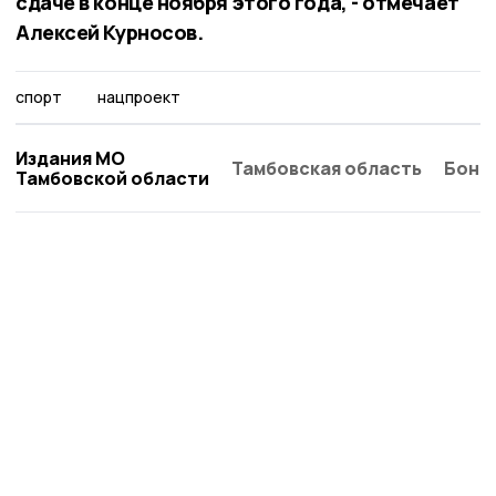
сдаче в конце ноября этого года, - отмечает
Алексей Курносов.
спорт
нацпроект
Издания МО
Тамбовская область
Бонд
Тамбовской области