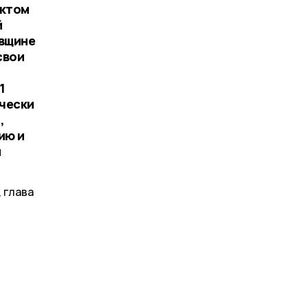
нктом
й
овщине
свои
1
ически
,
ию и
м
 глава