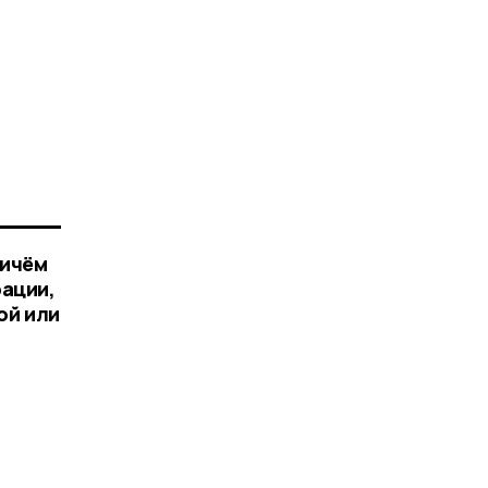
ричём
рации,
ой или