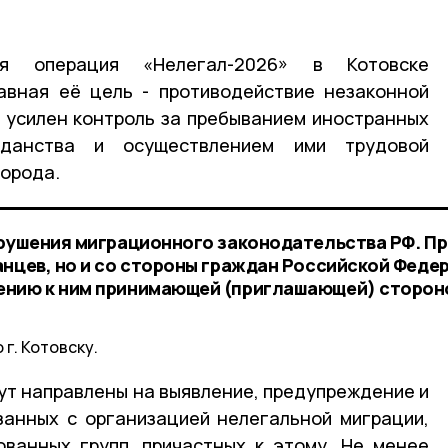
кая операция «Нелегал-2026» в Котовске
лавная её цель - противодействие незаконной
 усилен контроль за пребыванием иностранных
данства и осуществлением ими трудовой
города.
арушения миграционного законодательства РФ. П
анцев, но и со стороны граждан Российской Феде
ению к ним принимающей (приглашающей) сторон
г. Котовску.
ут направлены на выявление, предупреждение и
занных с организацией нелегальной миграции,
ованных групп, причастных к этому. Не менее