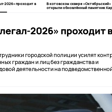
л-2026» проходит в
В котовском сквере «Октябрьский»
открыли обновлённый памятник Ка
Марксу
легал-2026» проходит 
сотрудники городской полиции усилят конт
ных граждан и лиц без гражданства и
довой деятельности на подведомственно