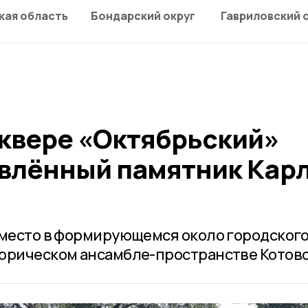
кая область
Бондарский округ
Гавриловский 
сквере «Октябрьский»
влённый памятник Кар
 место в формирующемся около городског
орическом ансамбле-пространстве Котовс