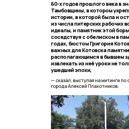
60-х годов прошлого века в з
Тамбовщины, в котором укреп
истории, в которой была и о
из числа питерских рабочих в
идеалы, и памятник этой борь
соседствуя с обелиском в пам
годах, бюстом Григория Кото
важных для Котовска памятн
располагающимся в бывшем зд
извлекать из неё уроки не то
ушедшей эпохи,
сказал, выступая на митинге по
города Алексей Плахотников.