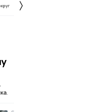
округ
Жердевский округ
Знаменский округ
лу
о
ка.