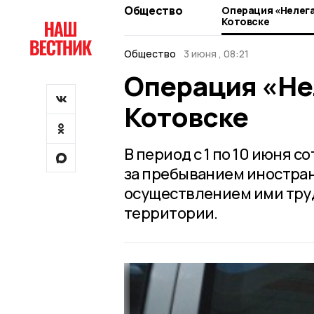
Общество
Операция «Нелега
Котовске
Общество
3 июня , 08:21
Операция «Не
Котовске
В период с 1 по 10 июня 
за пребыванием иностран
осуществлением ими тру
территории.