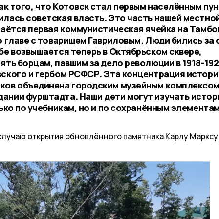
нак того, что Котовск стал первым населённым пу
илась советская власть. Это часть нашей местно
стаётся первая коммунистическая ячейка на Тамб
о главе с товарищем Гавриловым. Люди бились за 
бе возвышается теперь в Октябрьском сквере,
ять борцам, павшим за дело революции в 1918-192
вского и гербом РСФСР. Эта концентрация истор
иков объединена городским музейным комплексом
ании фурштадта. Наши дети могут изучать истор
лько по учебникам, но и по сохранённым элемента
 случаю открытия обновлённого памятника Карлу Марксу,