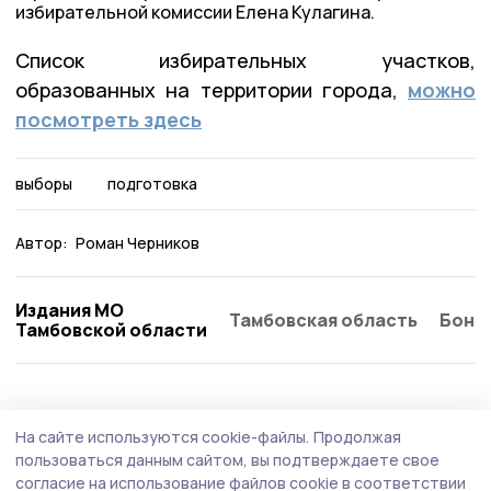
избирательной комиссии Елена Кулагина.
Список избирательных участков,
образованных на территории города,
можно
посмотреть здесь
выборы
подготовка
Автор:
Роман Черников
Издания МО
Тамбовская область
Бонд
Тамбовской области
Общество
Вчера, 18:31
На сайте используются cookie-файлы.
Продолжая
В котовском сквере «Октябрьский»
пользоваться данным сайтом, вы подтверждаете свое
открыли обновлённый памятник Карлу
согласие на использование файлов cookie в соответствии