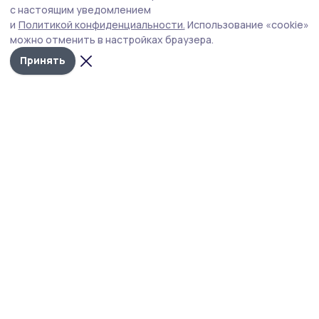
с настоящим уведомлением
Марксу
и
Политикой конфиденциальности.
Использование «cookie»
Он занял своё достойное место в формирующемся
можно отменить в настройках браузера.
около городского музейного комплекса историческом
Принять
ансамбле-пространстве Котовска.
Фото: музей г. Котовска