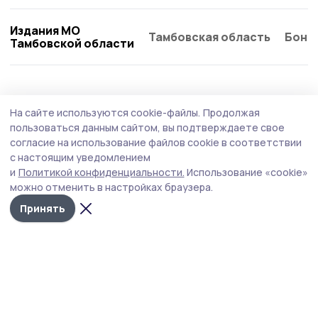
Издания МО
Тамбовская область
Бонд
Тамбовской области
Общество
Сегодня, 13:23
На сайте используются cookie-файлы.
Продолжая
К приёму детей из республики Гана
пользоваться данным сайтом, вы подтверждаете свое
готовится котовский лагерь «Костёр»
согласие на использование файлов cookie в соответствии
с настоящим уведомлением
Вместе с главой Котовска Алексеем Плахотниковым
и
Политикой конфиденциальности.
Использование «cookie»
загородный оздоровительный лагерь посетили
можно отменить в настройках браузера.
заместитель главы Тамбовской области Галина
Шеманаева, министр образования и науки Тамбовской
Принять
области Татьяна Котельникова и руководитель
регионального управления Роспотребнадзора Ирина
Понкратова.