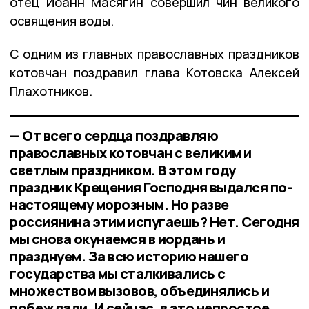
отец Иоанн Масягин совершил чин великого
освящения воды.
С одним из главных православных праздников
котовчан поздравил глава Котовска Алексей
Плахотников.
— От всего сердца поздравляю
православных котовчан с великим и
светлым праздником. В этом году
праздник Крещения Господня выдался по-
настоящему морозным. Но разве
россиянина этим испугаешь? Нет. Сегодня
мы снова окунаемся в иордань и
празднуем. За всю историю нашего
государства мы сталкивались с
множеством вызовов, объединялись и
побеждали. И сейчас, в это непростое