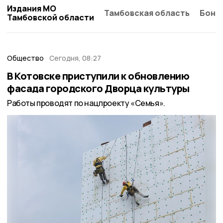
Издания МО
Тамбовская область
Бонд
Тамбовской области
Общество
Сегодня, 08:27
В Котовске приступили к обновлению
фасада городского Дворца культуры
Работы проводят по нацпроекту «Семья».