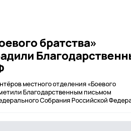
оевого братства»
радили Благодарствен
Ф
онтёров местного отделения «Боевого
тметили Благодарственным письмом
едерального Собрания Российской Федер