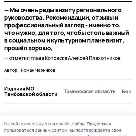
— Мы очень рады визиту регионального
руководства. Рекомендации, отзывы и
профессиональный взгляд - именно то,
что нужно, для того, чтобы столь важный
в социальном и культурном плане визит,
прошёл хорошо,
отметил глава Котовска Алексей Плахотников.
Автор:
Роман Черников
Издания МО
Тамбовская область
Бонд
Тамбовской области
Общество
Вчера, 19:54
На сайте используются cookie-файлы.
Продолжая
В Котовске до 12 августа ограничено
пользоваться данным сайтом, вы подтверждаете свое