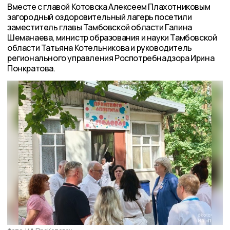
Вместе с главой Котовска Алексеем Плахотниковым
загородный оздоровительный лагерь посетили
заместитель главы Тамбовской области Галина
Шеманаева, министр образования и науки Тамбовской
области Татьяна Котельникова и руководитель
регионального управления Роспотребнадзора Ирина
Понкратова.