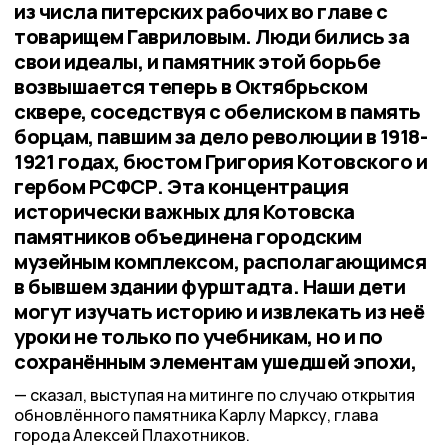
из числа питерских рабочих во главе с
товарищем Гавриловым. Люди бились за
свои идеалы, и памятник этой борьбе
возвышается теперь в Октябрьском
сквере, соседствуя с обелиском в память
борцам, павшим за дело революции в 1918-
1921 годах, бюстом Григория Котовского и
гербом РСФСР. Эта концентрация
исторически важных для Котовска
памятников объединена городским
музейным комплексом, располагающимся
в бывшем здании фурштадта. Наши дети
могут изучать историю и извлекать из неё
уроки не только по учебникам, но и по
сохранённым элементам ушедшей эпохи,
сказал, выступая на митинге по случаю открытия
обновлённого памятника Карлу Марксу, глава
города Алексей Плахотников.