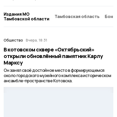
Издания МО
Тамбовская область
Бонд
Тамбовской области
Общество
Вчера, 18:31
В котовском сквере «Октябрьский»
открыли обновлённый памятник Карлу
Марксу
Он занял своё достойное место в формирующемся
около городского музейного комплекса историческом
ансамбле-пространстве Котовска.