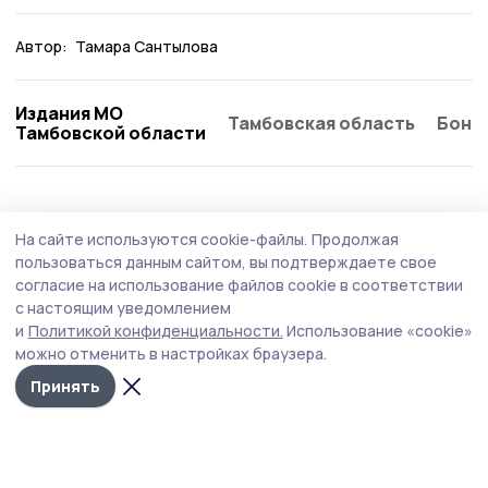
Автор:
Тамара Сантылова
Издания МО
Тамбовская область
Бонд
Тамбовской области
Общество
Вчера, 08:32
На сайте используются cookie-файлы.
Продолжая
Положение о формировании экокультуры
пользоваться данным сайтом, вы подтверждаете свое
по обращению с ТКО утвердили в Котовске
согласие на использование файлов cookie в соответствии
с настоящим уведомлением
Документ, разработанный по инициативе городской
и
Политикой конфиденциальности.
Использование «cookie»
прокуратуры, был принят на шестнадцатом заседании
можно отменить в настройках браузера.
Котовского городского Совета народных депутатов
восьмого созыва.
Принять