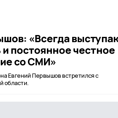
ышов: «Всегда выступа
 и постоянное честное
ие со СМИ»
на Евгений Первышов встретился с
й области.