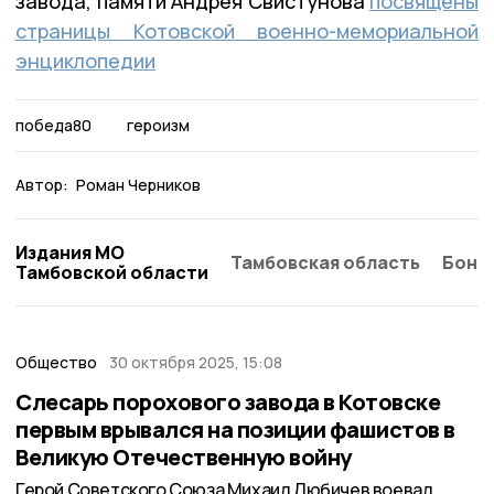
завода, памяти Андрея Свистунова
посвящены
страницы Котовской военно-мемориальной
энциклопедии
победа80
героизм
Автор:
Роман Черников
Издания МО
Тамбовская область
Бонд
Тамбовской области
Общество
30 октября 2025, 15:08
Слесарь порохового завода в Котовске
первым врывался на позиции фашистов в
Великую Отечественную войну
Герой Советского Союза Михаил Любичев воевал