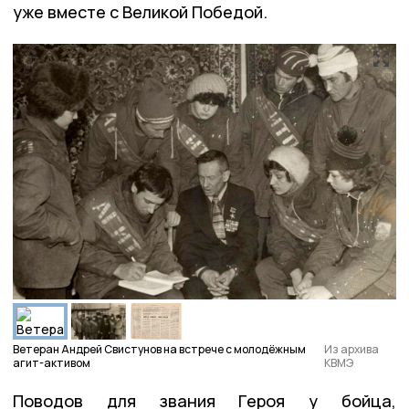
уже вместе с Великой Победой.
Ветеран Андрей Свистунов на встрече с молодёжным
Из архива
агит-активом
КВМЭ
Поводов для звания Героя у бойца,