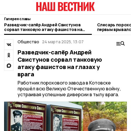
Галерея славы
Разведчик-сапёр Андрей Свистунов
Слесарь порохо
сорвал танковую атаку фашистов на
первым врывалс
глазах у врага
Великую Отече
Общество
24 марта 2025, 13:07
Разведчик-сапёр Андрей
Свистунов сорвал танковую
атаку фашистов на глазах у
врага
Работник порохового завода в Котовске
прошёл всю Великую Отечественную войну,
устраивая успешные диверсии в тылу врага.