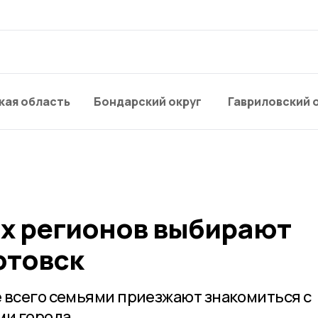
кая область
Бондарский округ
Гавриловский 
их регионов выбирают
отовск
 всего семьями приезжают знакомиться с
и города.