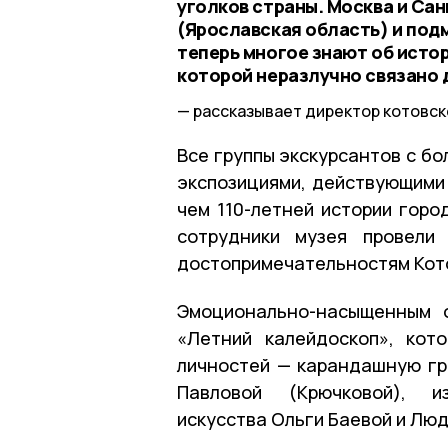
уголков страны. Москва и Сан
(Ярославская область) и под
теперь многое знают об истор
которой неразлучно связано 
рассказывает директор котовск
Все группы экскурсантов с б
экспозициями, действующими 
чем 110-летней истории гор
сотрудники музея провели
достопримечательностям Кот
Эмоционально-насыщенным о
«Летний калейдоскоп», кот
личностей — карандашную гр
Павловой (Крючковой), из
искусства Ольги Баевой и Лю