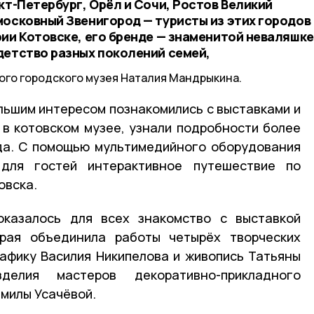
кт-Петербург, Орёл и Сочи, Ростов Великий
московный Звенигород — туристы из этих городов
ии Котовске, его бренде — знаменитой неваляшке
детство разных поколений семей,
ого городского музея Наталия Мандрыкина.
ольшим интересом познакомились с выставками и
в котовском музее, узнали подробности более
ода. С помощью мультимедийного оборудования
 для гостей интерактивное путешествие по
овска.
казалось для всех знакомство с выставкой
орая объединила работы четырёх творческих
афику Василия Никипелова и живопись Татьяны
делия мастеров декоративно-прикладного
дмилы Усачёвой.