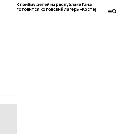
К приёму детей из республики Гана
В Котовск
готовится котовский лагерь «Костёр»
движение 
Новой