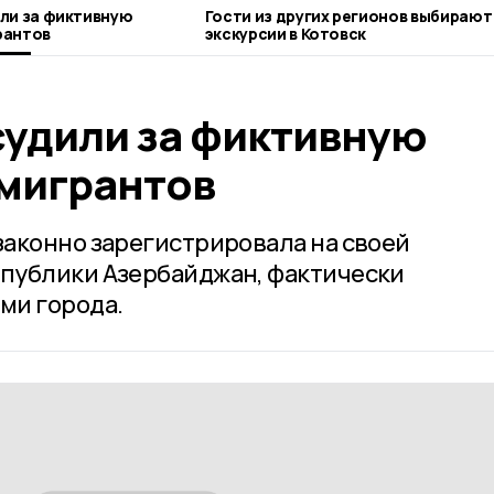
ли за фиктивную
Гости из других регионов выбирают
рантов
экскурсии в Котовск
судили за фиктивную
мигрантов
аконно зарегистрировала на своей
публики Азербайджан, фактически
ми города.