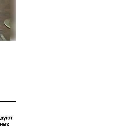
адуют
зных