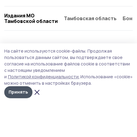
Издания МО
Тамбовская область
Бонд
Тамбовской области
Общество
Вчера, 14:37
На сайте используются cookie-файлы.
Продолжая
Подготовка к выборам депутатов
пользоваться данным сайтом, вы подтверждаете свое
Государственной Думы и Тамбовской
согласие на использование файлов cookie в соответствии
с настоящим уведомлением
областной Думы идёт в Котовске
и
Политикой конфиденциальности.
Использование «cookie»
Выборы в городе пройдут 18, 19 и 20 сентября.
можно отменить в настройках браузера.
Принять