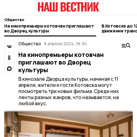
Общество
На кинопремьеры котовчан приглашают
В Котовске до 1
во Дворец культуры
движение транс
Новой
Общество
8 апреля 2024, 18:34
На кинопремьеры котовчан
приглашают во Дворец
культуры
В кинозале Дворца культуры, начиная с 11
апреля, жители и гости Котовска могут
посмотреть три новых фильма. Среди них
ленты разных жанров, что называется, на
любой вкус.