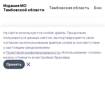
Издания МО
Тамбовская область
Бонд
Тамбовской области
Общество
Сегодня, 08:27
На сайте используются cookie-файлы.
Продолжая
В Котовске приступили к обновлению
пользоваться данным сайтом, вы подтверждаете свое
фасада городского Дворца культуры
согласие на использование файлов cookie в соответствии
с настоящим уведомлением
Работы проводят по нацпроекту «Семья».
и
Политикой конфиденциальности.
Использование «cookie»
можно отменить в настройках браузера.
Принять