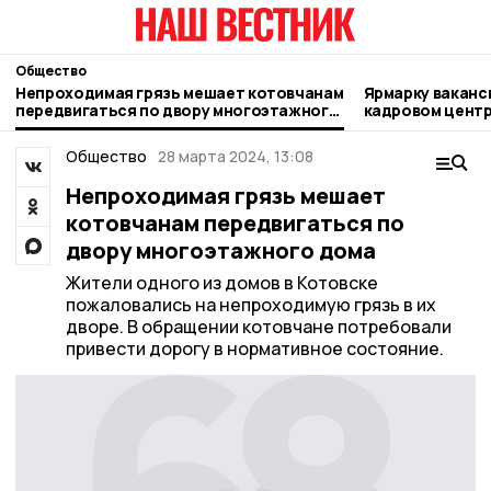
Общество
Непроходимая грязь мешает котовчанам
Ярмарку ваканс
передвигаться по двору многоэтажного
кадровом цент
дома
Общество
28 марта 2024, 13:08
Непроходимая грязь мешает
котовчанам передвигаться по
двору многоэтажного дома
Жители одного из домов в Котовске
пожаловались на непроходимую грязь в их
дворе. В обращении котовчане потребовали
привести дорогу в нормативное состояние.