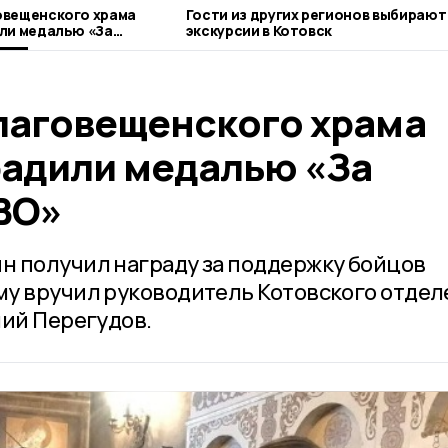
овещенского храма
Гости из других регионов выбирают
ли медалью «За
экскурсии в Котовск
лаговещенского храма
радили медалью «За
ВО»
н получил награду за поддержку бойцов
му вручил руководитель Котовского отде
ний Перегудов.