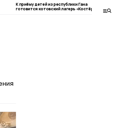
К приёму детей из республики Гана
В Котовск
готовится котовский лагерь «Костёр»
движение 
Новой
ления