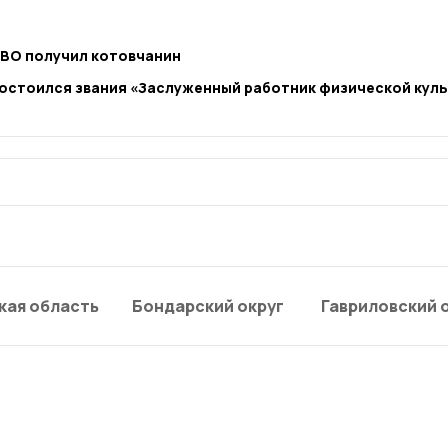
СВО получил котовчанин
остоился звания «Заслуженный работник физической кул
кая область
Бондарский округ
Гавриловский 