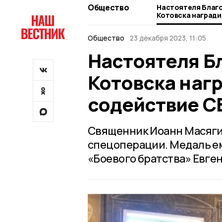
Общество
Настоятеля Благ
Котовска награди
содействие СВО»
Общество
23 декабря 2023, 11:05
Настоятеля Б
Котовска наг
содействие С
Священник Иоанн Масяги
спецоперации. Медаль е
«Боевого братства» Евге