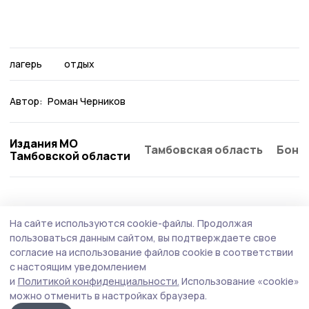
лагерь
отдых
Автор:
Роман Черников
Издания МО
Тамбовская область
Бонд
Тамбовской области
Общество
Вчера, 19:27
На сайте используются cookie-файлы.
Продолжая
Гости из других регионов выбирают
пользоваться данным сайтом, вы подтверждаете свое
экскурсии в Котовск
согласие на использование файлов cookie в соответствии
с настоящим уведомлением
Этим летом туристы чаще всего семьями приезжают
и
Политикой конфиденциальности.
Использование «cookie»
знакомиться с достопримечательностями города.
можно отменить в настройках браузера.