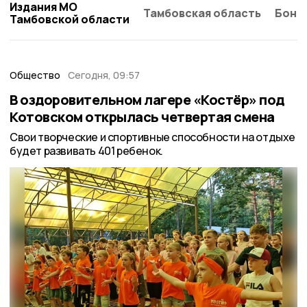
Издания МО
Тамбовская область
Бонд
Тамбовской области
Общество
Сегодня, 09:57
В оздоровительном лагере «Костёр» под
Котовском открылась четвертая смена
Свои творческие и спортивные способности на отдыхе
будет развивать 401 ребенок.