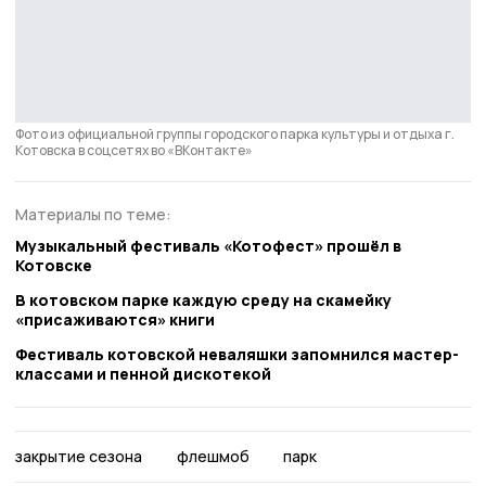
Фото из официальной группы городского парка культуры и отдыха г.
Котовска в соцсетях во «ВКонтакте»
Материалы по теме:
Музыкальный фестиваль «Котофест» прошёл в
Котовске
В котовском парке каждую среду на скамейку
«присаживаются» книги
Фестиваль котовской неваляшки запомнился мастер-
классами и пенной дискотекой
закрытие сезона
флешмоб
парк