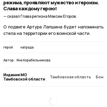
режима, проявляют мужество и героизм.
Слава каждому герою!
сказал Глава региона Максим Егоров.
О подвиге Артура Лапшина будет напоминать
стела на территории его воинской части.
герой
награда
Автор:
Яна Корабельникова
Издания МО
Тамбовская область
Бонд
Тамбовской области