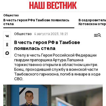
Общество
В честь героя РФ в Тамбове появилась
В оздоровитель
стела
Котовском откр
Общество
4 августа 2023, 18:21
В честь героя РФ в Тамбове
появилась стела
Стелу в честь Героя Российской Федерации
гвардии прапорщика Артура Лапшина
торжественно открыли в областном центре.
Боец, проходивший службу в воинской части
Тамбовского гарнизона, погиб в январе в ходе
СВО.