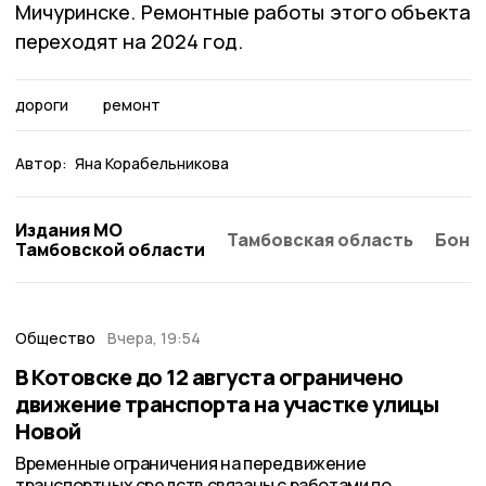
Мичуринске. Ремонтные работы этого объекта
переходят на 2024 год.
дороги
ремонт
Автор:
Яна Корабельникова
Издания МО
Тамбовская область
Бонд
Тамбовской области
Общество
Вчера, 19:54
В Котовске до 12 августа ограничено
движение транспорта на участке улицы
Новой
Временные ограничения на передвижение
транспортных средств связаны с работами по