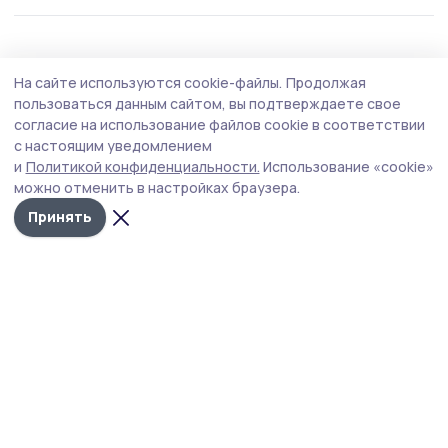
Общество
Вчера, 14:37
На сайте используются cookie-файлы.
Продолжая
Подготовка к выборам депутатов
пользоваться данным сайтом, вы подтверждаете свое
Государственной Думы и Тамбовской
согласие на использование файлов cookie в соответствии
с настоящим уведомлением
областной Думы идёт в Котовске
и
Политикой конфиденциальности.
Использование «cookie»
Выборы в городе пройдут 18, 19 и 20 сентября.
можно отменить в настройках браузера.
Принять