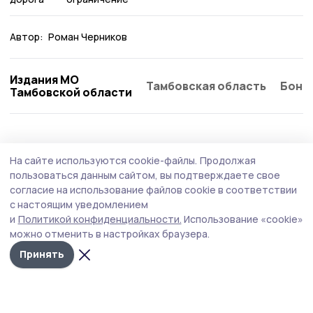
Автор:
Роман Черников
Издания МО
Тамбовская область
Бонд
Тамбовской области
Общество
Вчера, 14:37
На сайте используются cookie-файлы.
Продолжая
Подготовка к выборам депутатов
пользоваться данным сайтом, вы подтверждаете свое
Государственной Думы и Тамбовской
согласие на использование файлов cookie в соответствии
с настоящим уведомлением
областной Думы идёт в Котовске
и
Политикой конфиденциальности.
Использование «cookie»
Выборы в городе пройдут 18, 19 и 20 сентября.
можно отменить в настройках браузера.
Принять