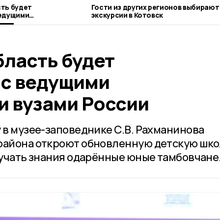
ть будет
Гости из других регионов выбирают
ведущими
экскурсии в Котовск
зами России
бласть будет
 с ведущими
 вузами России
 в музее-заповеднике С.В. Рахманинова
 района откроют обновленную детскую шко
лучать знания одарённые юные тамбовчане