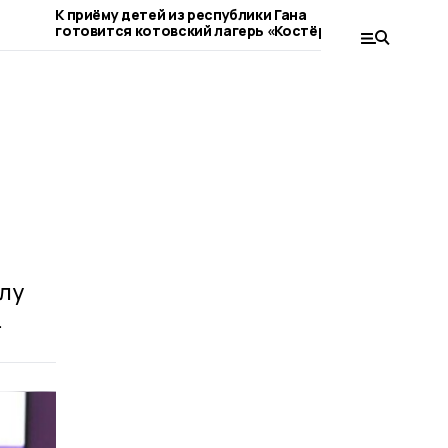
К приёму детей из республики Гана
В Котовск
готовится котовский лагерь «Костёр»
движение 
Новой
лу
.