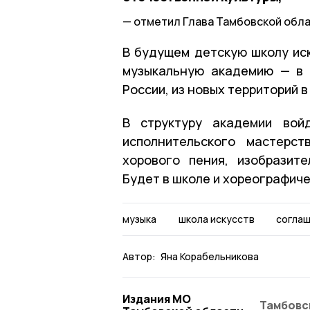
отметил Глава Тамбовской обла
В будущем детскую школу ис
музыкальную академию — в 
России, из новых территорий в
В структуру академии войд
исполнительского мастерст
хорового пения, изобразите
Будет в школе и хореографич
музыка
школа искусств
согла
Автор:
Яна Корабельникова
Издания МО
Тамбовс