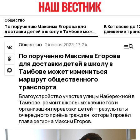
Общество
По поручению Максима Егорова для
В Котовске до 1
доставки детей в школу в Тамбове может
движение транс
измениться маршрут общественного
Новой
транспорта
Общество
24 июня 2023, 17:24
По поручению Максима Егорова
для доставки детей в школу в
Тамбове может измениться
маршрут общественного
транспорта
Благоустройство участка улицы Набережной в
Тамбове, ремонт школьных кабинетов и
организация перевозки детей — результаты
очередного приёма граждан, который провёл
глава региона Максим Егоров.