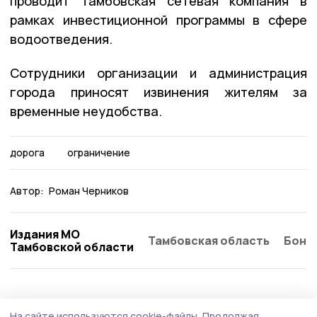
проводит Тамбовская сетевая компания в
рамках инвестиционной программы в сфере
водоотведения.
Сотрудники организации и администрация
города приносят извинения жителям за
временные неудобства.
дорога
ограничение
Автор:
Роман Черников
Издания МО
Тамбовская область
Бонд
Тамбовской области
На сайте используются cookie-файлы.
Продолжая