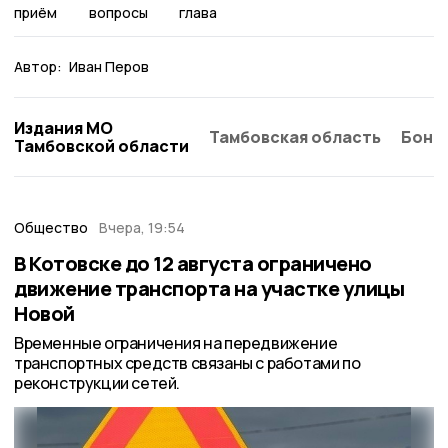
приём
вопросы
глава
Автор:
Иван Перов
Издания МО
Тамбовская область
Бонд
Тамбовской области
Общество
Вчера, 19:54
В Котовске до 12 августа ограничено
движение транспорта на участке улицы
Новой
Временные ограничения на передвижение
транспортных средств связаны с работами по
реконструкции сетей.