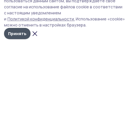
пользоваться данным сайтом, вы подтверждаете свое
согласие на использование файлов cookie в соответствии
с настоящим уведомлением
лагерь
отдых
и
Политикой конфиденциальности.
Использование «cookie»
можно отменить в настройках браузера.
Автор:
Роман Черников
Принять
Издания МО
Тамбовская область
Бонд
Тамбовской области
Общество
Вчера, 19:27
Гости из других регионов выбирают
экскурсии в Котовск
Этим летом туристы чаще всего семьями приезжают
знакомиться с достопримечательностями города.