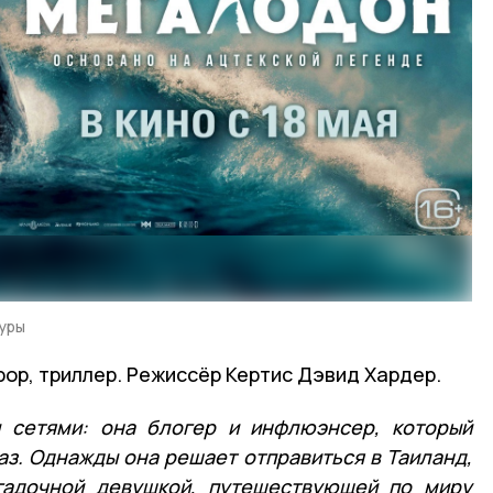
уры
рор, триллер. Режиссёр Кертис Дэвид Хардер.
 сетями: она блогер и инфлюэнсер, который
аз. Однажды она решает отправиться в Таиланд,
агадочной девушкой, путешествующей по миру