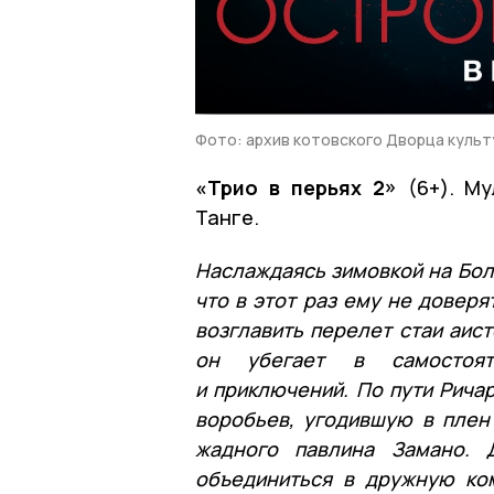
Фото: архив котовского Дворца культ
«Трио в перьях 2»
(6+). Му
Танге.
Наслаждаясь зимовкой на Бол
что в этот раз ему не довер
возглавить перелет стаи аист
он убегает в самостоят
и приключений. По пути Рича
воробьев, угодившую в плен
жадного павлина Замано. 
объединиться в дружную ком