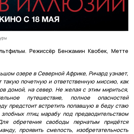
уры
льтфильм. Режиссёр Бенжамин Квобек, Метте
ьшом озере в Северной Африке, Ричард узнает,
ят такую почетную и ответственную миссию, как
ов домой, на север. Не желая с этим мириться,
ельное путешествие, полное опасностей
рду предстоит встретить попавшую в беду стаю
 злобных птиц марабу под предводительством
Для обретения свободы пернатым придётся
анду, проявить смелость, изобретательность