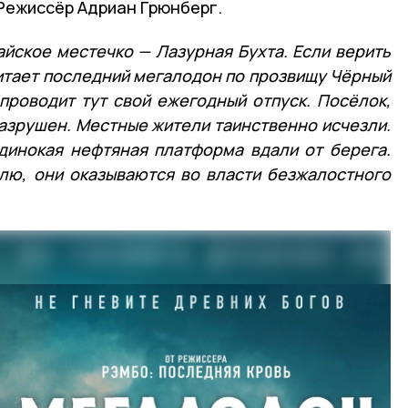
 Режиссёр Адриан Грюнберг.
айское местечко — Лазурная Бухта. Если верить
итает последний мегалодон по прозвищу Чёрный
проводит тут свой ежегодный отпуск. Посёлок,
разрушен. Местные жители таинственно исчезли.
динокая нефтяная платформа вдали от берега.
лю, они оказываются во власти безжалостного