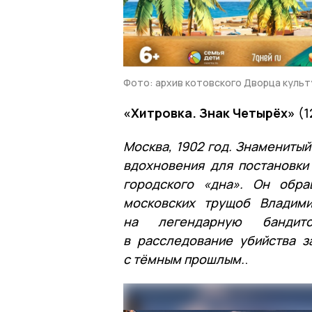
Фото: архив котовского Дворца культ
«Хитровка. Знак Четырёх»
(1
Москва, 1902 год. Знамениты
вдохновения для постановки
городского «дна». Он обр
московских трущоб Владими
на легендарную бандит
в расследование убийства з
с тёмным прошлым.
.