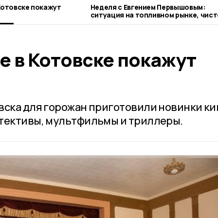
 Котовске покажут
Неделя с Евгением Первышовым:
ситуация на топливном рынке, чист
городе и приоритеты образования
е в Котовске покажут
вска для горожан приготовили новинки ки
тективы, мультфильмы и триллеры.