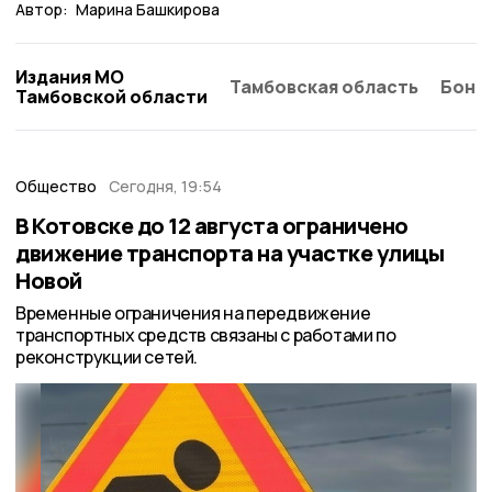
Автор:
Марина Башкирова
Издания МО
Тамбовская область
Бонд
Тамбовской области
Общество
Сегодня, 19:54
В Котовске до 12 августа ограничено
движение транспорта на участке улицы
Новой
Временные ограничения на передвижение
транспортных средств связаны с работами по
реконструкции сетей.