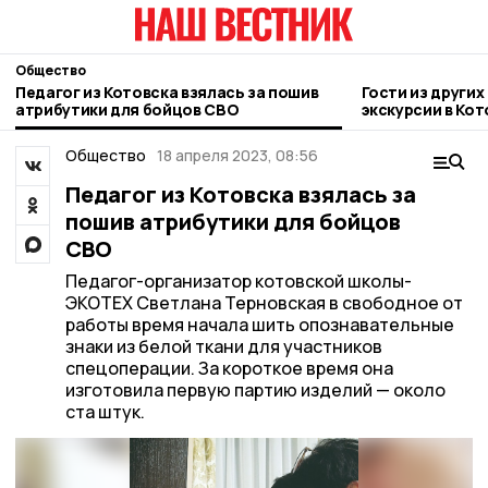
Общество
Педагог из Котовска взялась за пошив
Гости из други
атрибутики для бойцов СВО
экскурсии в Кот
Общество
18 апреля 2023, 08:56
Педагог из Котовска взялась за
пошив атрибутики для бойцов
СВО
Педагог-организатор котовской школы-
ЭКОТЕХ Светлана Терновская в свободное от
работы время начала шить опознавательные
знаки из белой ткани для участников
спецоперации. За короткое время она
изготовила первую партию изделий — около
ста штук.