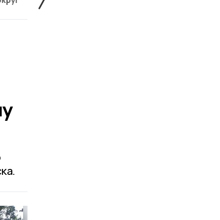
округ
Жердевский округ
Знаменский округ
лу
о
ка.