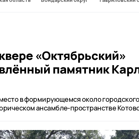
кая область
Бондарский округ
Гавриловский 
сквере «Октябрьский»
влённый памятник Кар
 место в формирующемся около городског
орическом ансамбле-пространстве Котовс