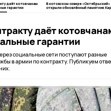
кту даёт котовчанам
В котовском сквере «Октябрьский»
ные гарантии
открыли обновлённый памятник Ка
Марксу
нтракту даёт котовчана
альные гарантии
ерез социальные сети поступают разные
жбы в армии по контракту. Публикуем отве
них.