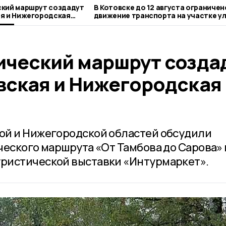
ский маршрут создадут
В Котовске до 12 августа ограничен
я и Нижегородская
движение транспорта на участке у
Новой
ический маршрут созда
вская и Нижегородская
ой и Нижегородской областей обсудили
ческого маршрута «От Тамбова до Сарова» 
ристической выставки «Интурмаркет».