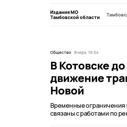
Издания МО
Тамбовс
Тамбовской области
Общество
Вчера, 19:54
В Котовске до
движение тра
Новой
Временные ограничения 
связаны с работами по ре