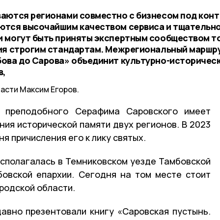
ваются регионами совместно с бизнесом под кон
ются высочайшим качеством сервиса и тщательн
и могут быть приняты экспертным сообществом т
вия строгим стандартам. Межрегиональный маршр
бова до Сарова» объединит культурно-историчес
в,
асти Максим Егоров.
а преподобного Серафима Саровского имеет
ния исторической памяти двух регионов. В 2023
ня причисления его к лику святых.
сполагалась в Темниковском уезде Тамбовской
бовской епархии. Сегодня на том месте стоит
родской области.
авно презентовали книгу «Саровская пустынь.