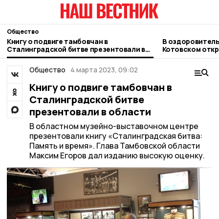
Общество
Книгу о подвиге тамбовчан в
В оздоровитель
Сталинградской битве презентовали в
Котовском откр
области
Общество
4 марта 2023, 09:02
Книгу о подвиге тамбовчан в
Сталинградской битве
презентовали в области
В областном музейно-выставочном центре
презентовали книгу «Сталинградская битва:
Память и время». Глава Тамбовской области
Максим Егоров дал изданию высокую оценку.