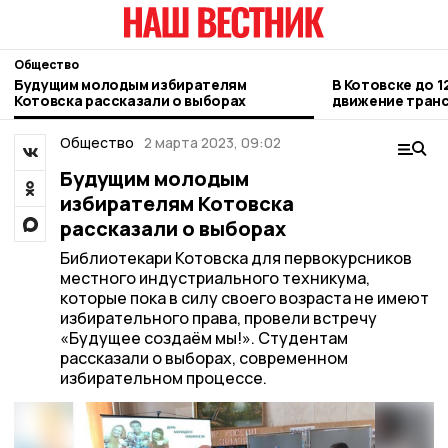
Общество
Будущим молодым избирателям
В Котовске до 1
Котовска рассказали о выборах
движение транс
Новой
Общество
2 марта 2023, 09:02
Будущим молодым
избирателям Котовска
рассказали о выборах
Библиотекари Котовска для первокурсников
местного индустриального техникума,
которые пока в силу своего возраста не имеют
избирательного права, провели встречу
«Будущее создаём мы!». Студентам
рассказали о выборах, современном
избирательном процессе.