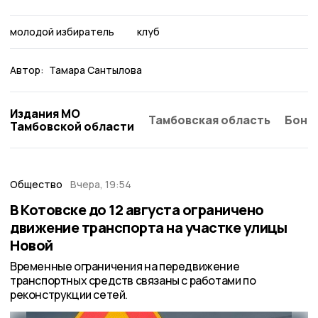
молодой избиратель
клуб
Автор:
Тамара Сантылова
Издания МО
Тамбовская область
Бонд
Тамбовской области
Общество
Вчера, 19:54
В Котовске до 12 августа ограничено
движение транспорта на участке улицы
Новой
Временные ограничения на передвижение
транспортных средств связаны с работами по
реконструкции сетей.