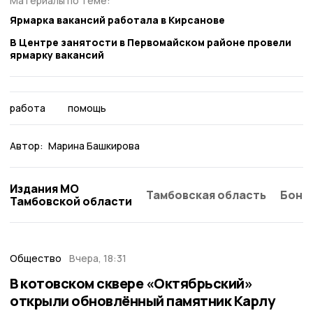
Материалы по теме:
Ярмарка вакансий работала в Кирсанове
В Центре занятости в Первомайском районе провели
ярмарку вакансий
работа
помощь
Автор:
Марина Башкирова
Издания МО
Тамбовская область
Бонд
Тамбовской области
Общество
Вчера, 18:31
В котовском сквере «Октябрьский»
открыли обновлённый памятник Карлу