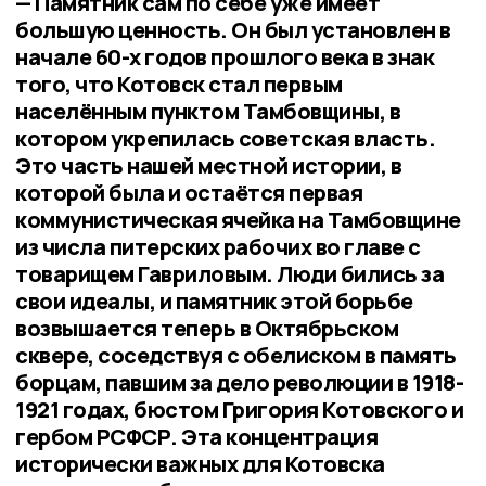
— Памятник сам по себе уже имеет
большую ценность. Он был установлен в
начале 60-х годов прошлого века в знак
того, что Котовск стал первым
населённым пунктом Тамбовщины, в
котором укрепилась советская власть.
Это часть нашей местной истории, в
которой была и остаётся первая
коммунистическая ячейка на Тамбовщине
из числа питерских рабочих во главе с
товарищем Гавриловым. Люди бились за
свои идеалы, и памятник этой борьбе
возвышается теперь в Октябрьском
сквере, соседствуя с обелиском в память
борцам, павшим за дело революции в 1918-
1921 годах, бюстом Григория Котовского и
гербом РСФСР. Эта концентрация
исторически важных для Котовска