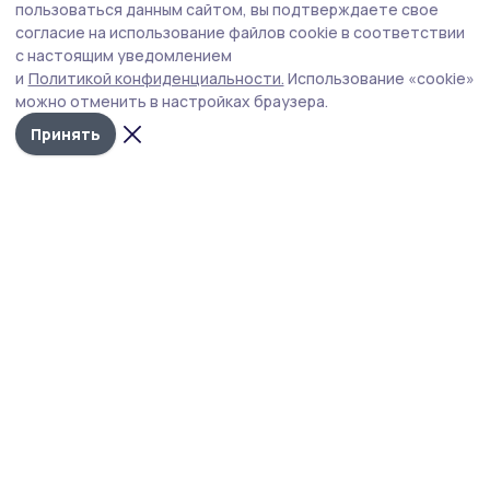
Положение о формировании экокультуры
пользоваться данным сайтом, вы подтверждаете свое
по обращению с ТКО утвердили в Котовске
согласие на использование файлов cookie в соответствии
с настоящим уведомлением
Документ, разработанный по инициативе городской
и
Политикой конфиденциальности.
Использование «cookie»
прокуратуры, был принят на шестнадцатом заседании
можно отменить в настройках браузера.
Котовского городского Совета народных депутатов
восьмого созыва.
Принять
Фото: ИА ПроКотовск