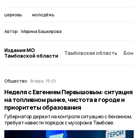
церковь
молодёжь
Автор:
Марина Башкирова
Издания МО
Тамбовская область
Бонд
Тамбовской области
Общество
Вчера, 15:01
Неделя с Евгением Первышовым: ситуация
на топливном рынке, чистота в городе и
приоритеты образования
Губернатор держит на контроле ситуацию с бензином,
требует навести порядок с мусором в Тамбове.