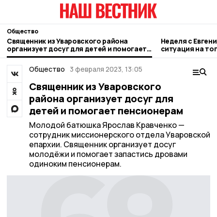
Общество
Священник из Уваровского района
Неделя с Евген
организует досуг для детей и помогает
ситуация на то
пенсионерам
городе и приор
Общество
3 февраля 2023, 13:05
Священник из Уваровского
района организует досуг для
детей и помогает пенсионерам
Молодой батюшка Ярослав Кравченко —
сотрудник миссионерского отдела Уваровской
епархии. Священник организует досуг
молодёжи и помогает запастись дровами
одиноким пенсионерам.