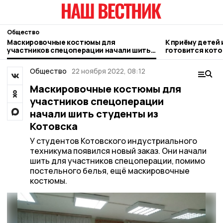
Общество
Маскировочные костюмы для
К приёму детей 
участников спецоперации начали шить
готовится кото
студенты из Котовска
Общество
22 ноября 2022, 08:12
Маскировочные костюмы для
участников спецоперации
начали шить студенты из
Котовска
У студентов Котовского индустриального
техникума появился новый заказ. Они начали
шить для участников спецоперации, помимо
постельного белья, ещё маскировочные
костюмы.