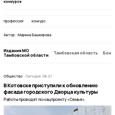
конкурсе
профессия
конкурс
Автор:
Марина Башкирова
Издания МО
Тамбовская область
Бонд
Тамбовской области
Общество
Сегодня, 08:27
В Котовске приступили к обновлению
фасада городского Дворца культуры
Работы проводят по нацпроекту «Семья».