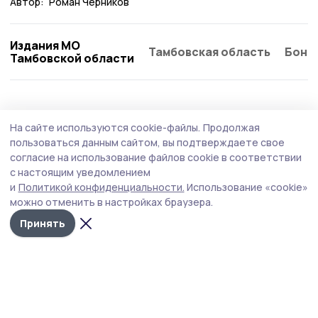
Автор:
Роман Черников
Издания МО
Тамбовская область
Бонд
Тамбовской области
Общество
Вчера, 10:27
На сайте используются cookie-файлы.
Продолжая
Участниками акции «Свяжи тепло на
пользоваться данным сайтом, вы подтверждаете свое
спицах» стали котовчане
согласие на использование файлов cookie в соответствии
с настоящим уведомлением
Благотворительное мероприятие было направлено на
и
Политикой конфиденциальности.
Использование «cookie»
поддержку малышей, которые родились раньше срока
можно отменить в настройках браузера.
и с первых дней жизни борются за своё здоровье в
Тамбовском перинатальном центре.
Принять