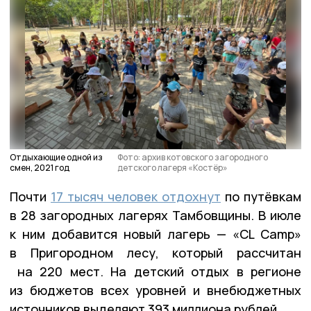
Отдыхающие одной из
Фото: архив котовского загородного
смен, 2021 год
детского лагеря «Костёр»
Почти
17 тысяч человек отдохнут
по путёвкам
в 28 загородных лагерях Тамбовщины. В июле
к ним добавится
новый лагерь — «CL Сamp»
в Пригородном лесу, который рассчитан
на 220 мест. На детский отдых в регионе
из бюджетов всех уровней и внебюджетных
источников выделяют 393 миллиона рублей.