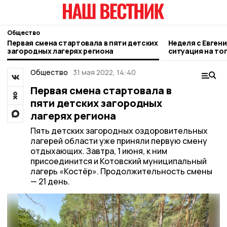
Общество
Первая смена стартовала в пяти детских
Неделя с Евген
загородных лагерях региона
ситуация на то
городе и приор
Общество
31 мая 2022, 14:40
Первая смена стартовала в
пяти детских загородных
лагерях региона
Пять детских загородных оздоровительных
лагерей области уже приняли первую смену
отдыхающих. Завтра, 1 июня, к ним
присоединится и Котовский муниципальный
лагерь «Костёр». Продолжительность смены
— 21 день.