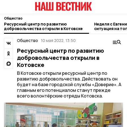
Общество
Ресурсный центр по развитию
Неделя с Евген
добровольчества открыли в Котовске
ситуация на то
городе и приор
Общество
10 мая 2022, 13:50
Ресурсный центр по развитию
добровольчества открыли в
Котовске
В Котовске открыли ресурсный центр по
развитию добровольчества. Действовать он
будет на базе городской службы «Доверие». А
главным его потенциалом станут прежде
всего волонтёрские отряды Котовска.