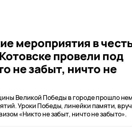
ие мероприятия в чест
 Котовске провели под
о не забыт, ничто не
щины Великой Победы в городе прошло не
тий. Уроки Победы, линейки памяти, вру
изом «Никто не забыт, ничто не забыто».