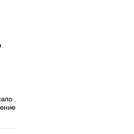
ь
мало
чение