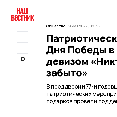
Общество
9 мая 2022, 09:36
Патриотическ
Дня Победы в
девизом «Никт
забыто»
В преддверии 77-й годов
патриотических мероприя
подарков провели под дев