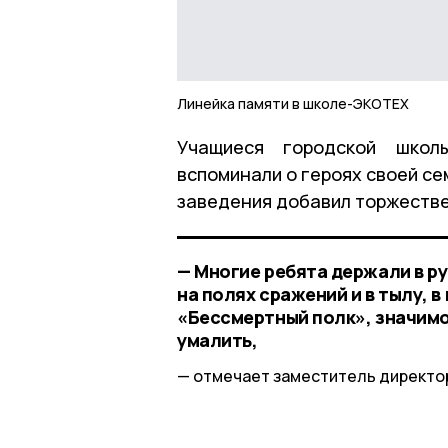
Линейка памяти в школе-ЭКОТЕХ
Учащиеся городской школ
вспоминали о героях своей с
заведения добавил торжеств
— Многие ребята держали в ру
на полях сражений и в тылу, 
«Бессмертный полк», значим
умалить,
отмечает заместитель директ