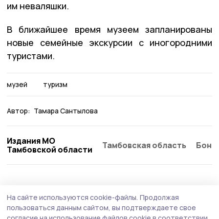
им неваляшки.
В ближайшее время музеем запланированы
новые семейные экскурсии с иногородними
туристами.
музей
туризм
Автор:
Тамара Сантылова
Издания МО
Тамбовская область
Бонд
Тамбовской области
Общество
Сегодня, 13:23
На сайте используются cookie-файлы.
Продолжая
К приёму детей из республики Гана
пользоваться данным сайтом, вы подтверждаете свое
согласие на использование файлов cookie в соответствии