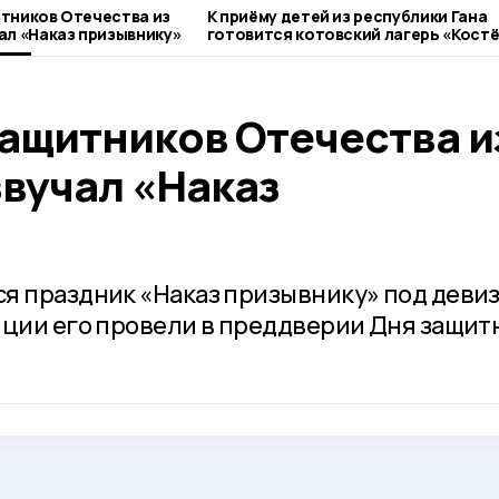
тников Отечества из
К приёму детей из республики Гана
ал «Наказ призывнику»
готовится котовский лагерь «Кост
защитников Отечества и
звучал «Наказ
я праздник «Наказ призывнику» под деви
иции его провели в преддверии Дня защит