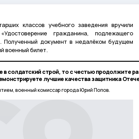
арших классов учебного заведения вручили
 «Удостоверение гражданина, подлежащего
». Полученный документ в недалёком будущем
й военный билет.
те в солдатский строй, то с честью продолжите р
емонстрируете лучшие качества защитника Отече
ытием, военный комиссар города Юрий Попов.