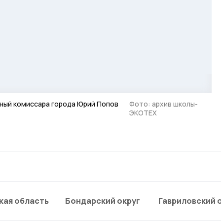
ный комиссара города Юрий Попов
Фото: архив школы-
ЭКОТЕХ
кая область
Бондарский округ
Гавриловский 