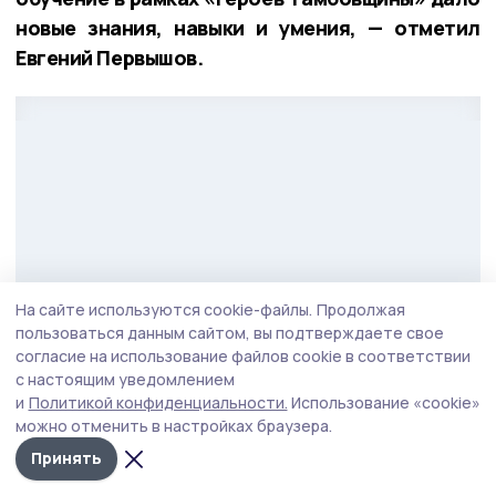
новые знания, навыки и умения, — отметил
Евгений Первышов.
На сайте используются cookie-файлы.
Продолжая
пользоваться данным сайтом, вы подтверждаете свое
согласие на использование файлов cookie в соответствии
с настоящим уведомлением
и
Политикой конфиденциальности.
Использование «cookie»
Фото: Вадим Панов
можно отменить в настройках браузера.
Принять
По его словам выпускники программы готовы
продолжить служить Родине в новом качестве.