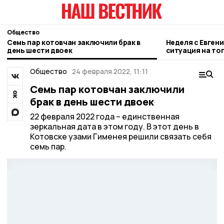
Общество
Семь пар котовчан заключили брак в
Неделя с Евген
день шести двоек
ситуация на то
городе и приор
Общество
24 февраля 2022, 11:11
Семь пар котовчан заключили
брак в день шести двоек
22 февраля 2022 года – единственная
зеркальная дата в этом году. В этот день в
Котовске узами Гименея решили связать себя
семь пар.