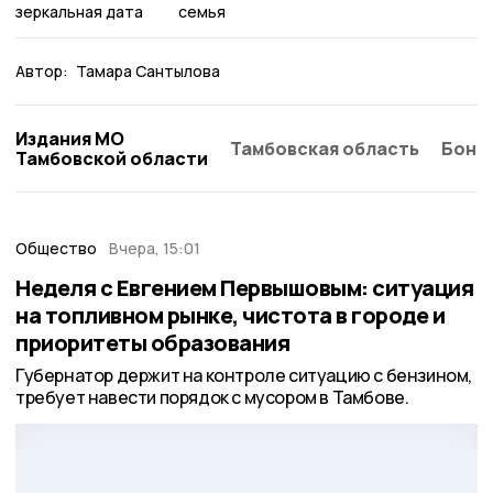
зеркальная дата
семья
Автор:
Тамара Сантылова
Издания МО
Тамбовская область
Бонд
Тамбовской области
Общество
Вчера, 15:01
Неделя с Евгением Первышовым: ситуация
на топливном рынке, чистота в городе и
приоритеты образования
Губернатор держит на контроле ситуацию с бензином,
требует навести порядок с мусором в Тамбове.