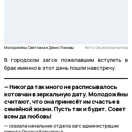
Молодожёны Светлана и Денис Ломовы
Фото: Оксана Корчагина
В городском загсе пожелавшим вступить в
брак именно в этот день пошли навстречу.
— Никогда так много не расписывалось
котовчан в зеркальную дату. Молодожёны
считают, что она принесёт им счастье в
семейной жизни. Пусть так и будет. Совет
всем да любовь!
сказала начальник отдела загс администрации
города Оксана Корчагина.