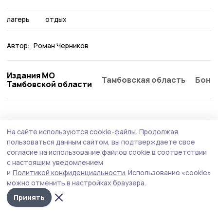
лагерь
отдых
Автор:
Роман Черников
Издания МО
Тамбовская область
Бонд
Тамбовской области
Общество
Вчера, 19:27
На сайте используются cookie-файлы.
Продолжая
Гости из других регионов выбирают
пользоваться данным сайтом, вы подтверждаете свое
экскурсии в Котовск
согласие на использование файлов cookie в соответствии
с настоящим уведомлением
Этим летом туристы чаще всего семьями приезжают
и
Политикой конфиденциальности.
Использование «cookie»
знакомиться с достопримечательностями города.
можно отменить в настройках браузера.
Принять