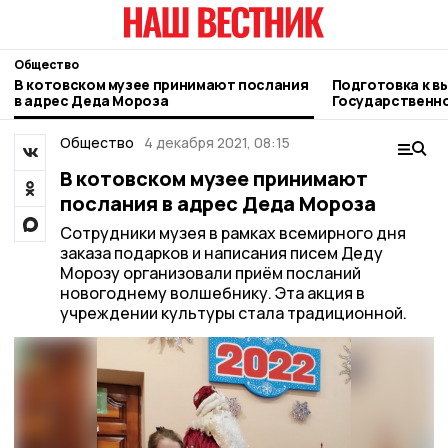
Общество
В котовском музее принимают послания
Подготовка к в
в адрес Деда Мороза
Государственно
областной Думы
Общество
4 декабря 2021, 08:15
В котовском музее принимают
послания в адрес Деда Мороза
Сотрудники музея в рамках всемирного дня
заказа подарков и написания писем Деду
Морозу организовали приём посланий
новогоднему волшебнику. Эта акция в
учреждении культуры стала традиционной.