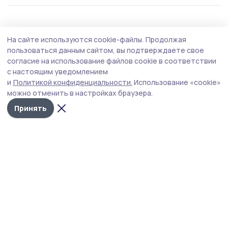
Общество
Сегодня, 13:23
На сайте используются cookie-файлы.
Продолжая
К приёму детей из республики Гана
пользоваться данным сайтом, вы подтверждаете свое
готовится котовский лагерь «Костёр»
согласие на использование файлов cookie в соответствии
с настоящим уведомлением
Вместе с главой Котовска Алексеем Плахотниковым
и
Политикой конфиденциальности.
Использование «cookie»
загородный оздоровительный лагерь посетили
можно отменить в настройках браузера.
заместитель главы Тамбовской области Галина
Шеманаева, министр образования и науки Тамбовской
Принять
области Татьяна Котельникова и руководитель
регионального управления Роспотребнадзора Ирина
Понкратова.