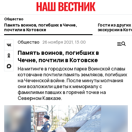
Общество
Память воинов, погибших в Чечне,
Гости из други
почтили в Котовске
экскурсии в Кот
Общество
26 ноября 2021, 13:00
Память воинов, погибших в
Чечне, почтили в Котовске
На митинге в городском парке Воинской славы
котовчане почтили память земляков, погибших
на Чеченской войне. После минуты молчания
они возложили цветы к мемориалу с
фамилиями павших в горячей точке на
Северном Кавказе.